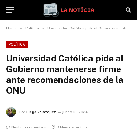
»
»
Home
Política
Universidad Católica pide al Gobierno mantenerse firme ante recomendaciones de la ONU
POLÍTICA
Universidad Católica pide al
Gobierno mantenerse firme
ante recomendaciones de la
ONU
Por
Diego Velázquez
junho 18, 2024
Nenhum comentário
3 Mins de lectura