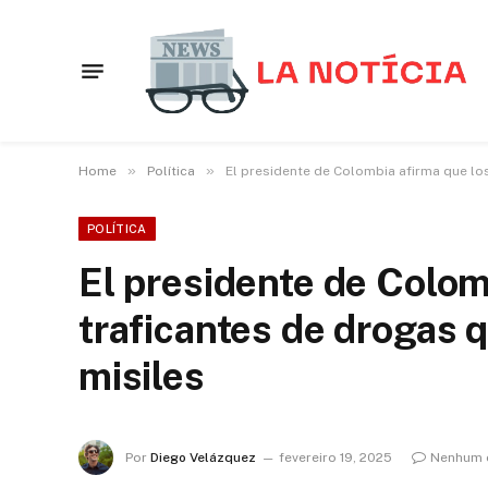
»
»
Home
Política
El presidente de Colombia afirma que lo
POLÍTICA
El presidente de Colom
traficantes de drogas 
misiles
Por
Diego Velázquez
fevereiro 19, 2025
Nenhum 