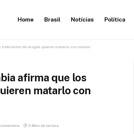
Home
Brasil
Notícias
Política
s traficantes de drogas quieren matarlo con misiles
bia afirma que los
quieren matarlo con
comentário
5 Mins de lectura