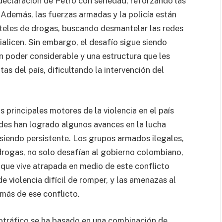
eclaración de Petro con seriedad, reforzando las
 Además, las fuerzas armadas y la policía están
rteles de drogas, buscando desmantelar las redes
ialicen. Sin embargo, el desafío sigue siendo
n poder considerable y una estructura que les
as del país, dificultando la intervención del
 principales motores de la violencia en el país
des han logrado algunos avances en la lucha
 siendo persistente. Los grupos armados ilegales,
drogas, no solo desafían al gobierno colombiano,
, que vive atrapada en medio de este conflicto
e violencia difícil de romper, y las amenazas al
más de ese conflicto.
cotráfico se ha basado en una combinación de