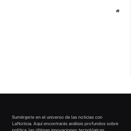
Websit
Sumérgete en el universo de las noticias con
LaNoticia. Aquí encontrarás análisis profundos sobre
política, las últimas innovaciones tecnológicas,