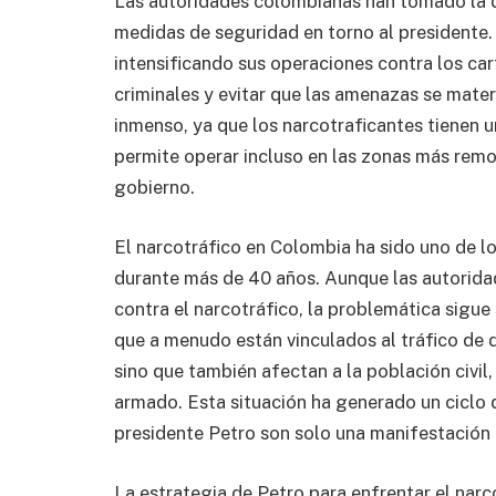
Las autoridades colombianas han tomado la d
medidas de seguridad en torno al presidente.
intensificando sus operaciones contra los ca
criminales y evitar que las amenazas se mater
inmenso, ya que los narcotraficantes tienen u
permite operar incluso en las zonas más remot
gobierno.
El narcotráfico en Colombia ha sido uno de los
durante más de 40 años. Aunque las autorida
contra el narcotráfico, la problemática sigue
que a menudo están vinculados al tráfico de 
sino que también afectan a la población civil
armado. Esta situación ha generado un ciclo d
presidente Petro son solo una manifestación 
La estrategia de Petro para enfrentar el nar