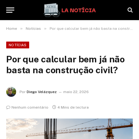
»
»
Home
Notícias
Por que calcular bem já não basta na construção civil?
NOTÍCIAS
Por que calcular bem já não
basta na construção civil?
Por
Diego Velázquez
maio 22, 2026
Nenhum comentário
4 Mins de lectura