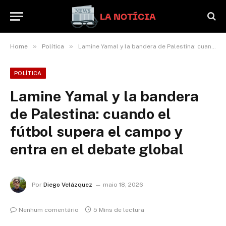
»
»
Home
Política
Lamine Yamal y la bandera de Palestina: cuando el fútbol supera el campo y entra en el debate global
POLÍTICA
Lamine Yamal y la bandera
de Palestina: cuando el
fútbol supera el campo y
entra en el debate global
Por
Diego Velázquez
maio 18, 2026
Nenhum comentário
5 Mins de lectura