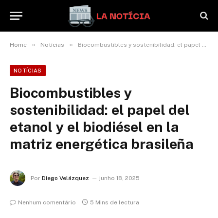
»
»
Home
Notícias
Biocombustibles y sostenibilidad: el papel del etanol y el biodiésel en la matriz energética brasileña
NOTÍCIAS
Biocombustibles y
sostenibilidad: el papel del
etanol y el biodiésel en la
matriz energética brasileña
Por
Diego Velázquez
junho 18, 2025
Nenhum comentário
5 Mins de lectura