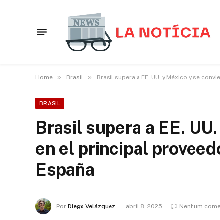
»
»
Home
Brasil
Brasil supera a EE. UU. y México y se conv
BRASIL
Brasil supera a EE. UU.
en el principal proveed
España
Por
Diego Velázquez
abril 8, 2025
Nenhum come