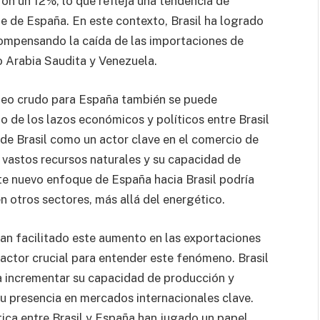
on un 12%, lo que refleja una tendencia de
te de España. En este contexto, Brasil ha logrado
ompensando la caída de las importaciones de
 Arabia Saudita y Venezuela.
leo crudo para España también se puede
o de los lazos económicos y políticos entre Brasil
 de Brasil como un actor clave en el comercio de
 vastos recursos naturales y su capacidad de
te nuevo enfoque de España hacia Brasil podría
n otros sectores, más allá del energético.
han facilitado este aumento en las exportaciones
factor crucial para entender este fenómeno. Brasil
 incrementar su capacidad de producción y
su presencia en mercados internacionales clave.
ica entre Brasil y España han jugado un papel