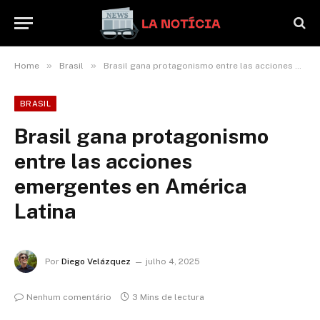
»
»
Home
Brasil
Brasil gana protagonismo entre las acciones emergentes en América Latina
BRASIL
Brasil gana protagonismo
entre las acciones
emergentes en América
Latina
Por
Diego Velázquez
julho 4, 2025
Nenhum comentário
3 Mins de lectura