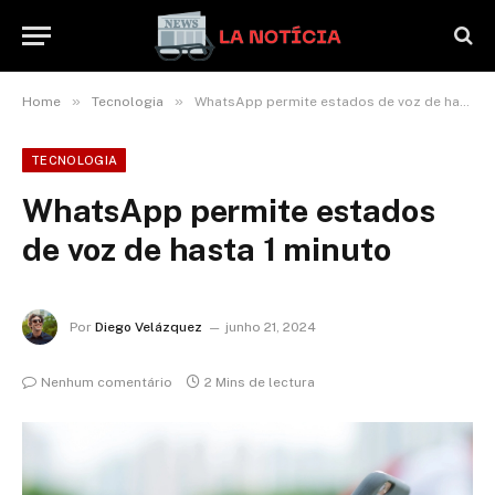
»
»
Home
Tecnologia
WhatsApp permite estados de voz de hasta 1 minuto
TECNOLOGIA
WhatsApp permite estados
de voz de hasta 1 minuto
Por
Diego Velázquez
junho 21, 2024
Nenhum comentário
2 Mins de lectura