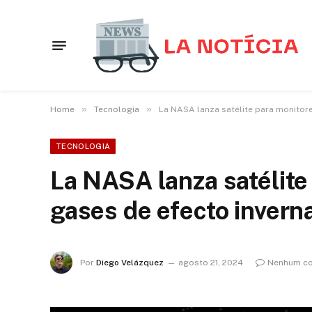
»
»
Home
Tecnologia
La NASA lanza satélite para monitor
TECNOLOGIA
La NASA lanza satélite
gases de efecto invern
Por
Diego Velázquez
agosto 21, 2024
Nenhum co