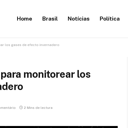
Home
Brasil
Notícias
Política
ear los gases de efecto invernadero
 para monitorear los
adero
mentário
2 Mins de lectura