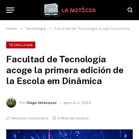
»
»
Home
Tecnologia
Facultad de Tecnología acoge la primera edición de la Escola em Dinâmica
TECNOLOGIA
Facultad de Tecnología
acoge la primera edición de
la Escola em Dinâmica
Por
Diego Velázquez
agosto 2, 2024
Nenhum comentário
3 Mins de lectura