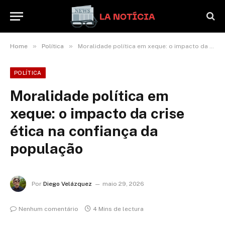
»
»
Home
Política
Moralidade política em xeque: o impacto da crise ética na confiança da população
POLÍTICA
Moralidade política em
xeque: o impacto da crise
ética na confiança da
população
Por
Diego Velázquez
maio 29, 2026
Nenhum comentário
4 Mins de lectura