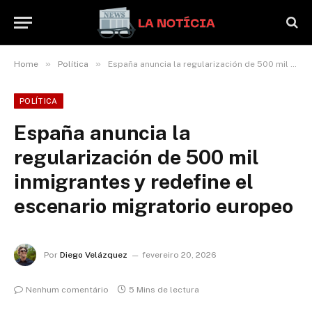
»
»
Home
Política
España anuncia la regularización de 500 mil inmigrantes y redefine el escenario migratorio europeo
POLÍTICA
España anuncia la
regularización de 500 mil
inmigrantes y redefine el
escenario migratorio europeo
Por
Diego Velázquez
fevereiro 20, 2026
Nenhum comentário
5 Mins de lectura