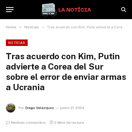
»
»
Home
Notícias
Tras acuerdo con Kim, Putin advierte a Corea del Sur sobre el error de enviar armas a Ucrania
NOTÍCIAS
Tras acuerdo con Kim, Putin
advierte a Corea del Sur
sobre el error de enviar armas
a Ucrania
Por
Diego Velázquez
junho 21, 2024
Nenhum comentário
2 Mins de lectura