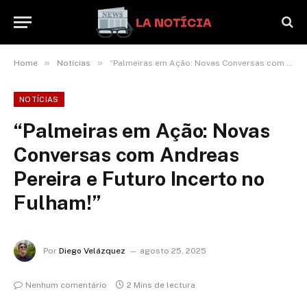
»
»
Home
Notícias
“Palmeiras em Ação: Novas Conversas com Andreas Pereira e Futuro Incerto no Fulham!”
NOTÍCIAS
“Palmeiras em Ação: Novas
Conversas com Andreas
Pereira e Futuro Incerto no
Fulham!”
Por
Diego Velázquez
agosto 25, 2025
Nenhum comentário
2 Mins de lectura