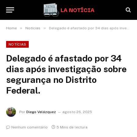
»
»
Home
Notícias
Delegado é afastado por 34 dias após investigação sobre segurança no Distrito Federal.
NOTÍCIAS
Delegado é afastado por 34
dias após investigação sobre
segurança no Distrito
Federal.
Por
Diego Velázquez
agosto 26, 2025
Nenhum comentário
5 Mins de lectura