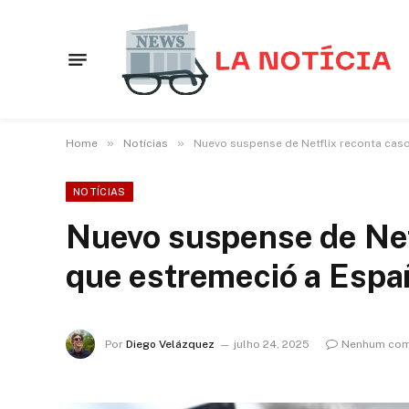
»
»
Home
Notícias
Nuevo suspense de Netflix reconta caso
NOTÍCIAS
Nuevo suspense de Netf
que estremeció a Espa
Por
Diego Velázquez
julho 24, 2025
Nenhum com