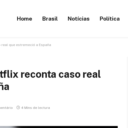
Home
Brasil
Notícias
Política
 real que estremeció a España
lix reconta caso real
ña
entário
4 Mins de lectura