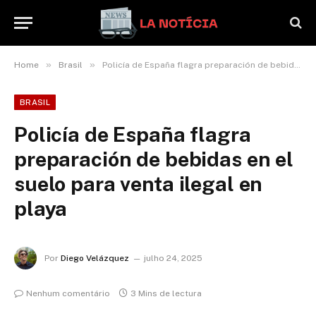
»
»
Home
Brasil
Policía de España flagra preparación de bebidas en el suelo para venta ilegal en playa
BRASIL
Policía de España flagra
preparación de bebidas en el
suelo para venta ilegal en
playa
Por
Diego Velázquez
julho 24, 2025
Nenhum comentário
3 Mins de lectura