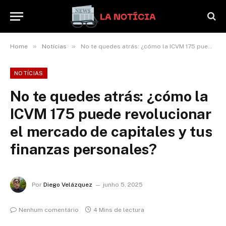
»
»
Home
Notícias
No te quedes atrás: ¿cómo la ICVM 175 puede revolucionar el mercado de capitales y tus finanzas personales?
NOTÍCIAS
No te quedes atrás: ¿cómo la
ICVM 175 puede revolucionar
el mercado de capitales y tus
finanzas personales?
Por
Diego Velázquez
junho 5, 2025
Nenhum comentário
4 Mins de lectura