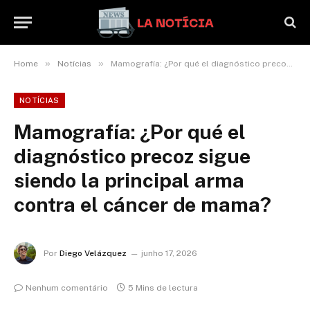
»
»
Home
Notícias
Mamografía: ¿Por qué el diagnóstico precoz sigue siendo la principal arma contra el cáncer de mama?
NOTÍCIAS
Mamografía: ¿Por qué el
diagnóstico precoz sigue
siendo la principal arma
contra el cáncer de mama?
Por
Diego Velázquez
junho 17, 2026
Nenhum comentário
5 Mins de lectura