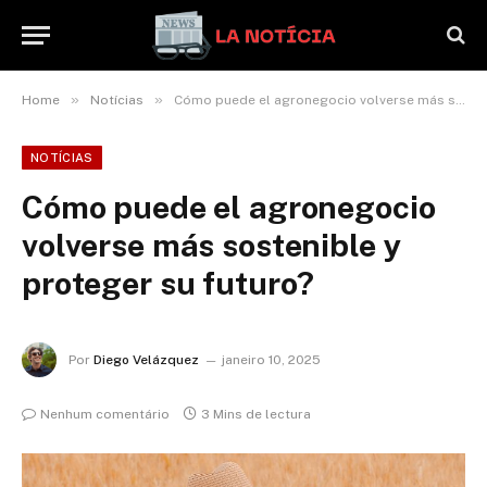
»
»
Home
Notícias
Cómo puede el agronegocio volverse más sostenible y proteger su futuro?
NOTÍCIAS
Cómo puede el agronegocio
volverse más sostenible y
proteger su futuro?
Por
Diego Velázquez
janeiro 10, 2025
Nenhum comentário
3 Mins de lectura