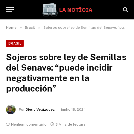
»
»
Home
Brasil
Sojeros sobre ley de Semillas del Senave: “puede incidir negativamente en la producción”
BRASIL
Sojeros sobre ley de Semillas
del Senave: “puede incidir
negativamente en la
producción”
Por
Diego Velázquez
junho 18, 2024
Nenhum comentário
3 Mins de lectura