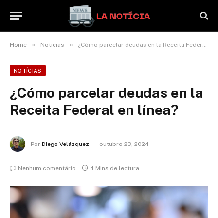
»
»
Home
Notícias
¿Cómo parcelar deudas en la Receita Federal en línea?
NOTÍCIAS
¿Cómo parcelar deudas en la
Receita Federal en línea?
Por
Diego Velázquez
outubro 23, 2024
Nenhum comentário
4 Mins de lectura