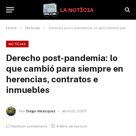
»
»
Home
Notícias
Derecho post-pandemia: lo que cambió para siempre en herencias, contratos e inmuebles
NOTÍCIAS
Derecho post-pandemia: lo
que cambió para siempre en
herencias, contratos e
inmuebles
Por
Diego Velázquez
abril 22, 2025
Nenhum comentário
4 Mins de lectura