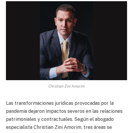
Christian Zini Amorim
Las transformaciones jurídicas provocadas por la
pandemia dejaron impactos severos en las relaciones
patrimoniales y contractuales. Según el abogado
especialista Christian Zini Amorim, tres áreas se