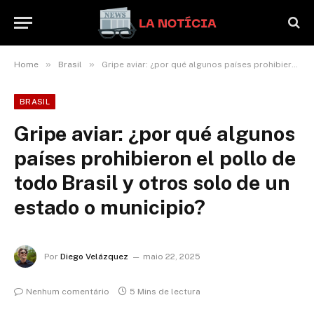
»
»
Home
Brasil
Gripe aviar: ¿por qué algunos países prohibieron el pollo de todo Brasil y otros solo de un estado o municipio?
BRASIL
Gripe aviar: ¿por qué algunos
países prohibieron el pollo de
todo Brasil y otros solo de un
estado o municipio?
Por
Diego Velázquez
maio 22, 2025
Nenhum comentário
5 Mins de lectura