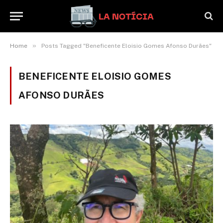
»
Home
Posts Tagged "Beneficente Eloisio Gomes Afonso Durães"
BENEFICENTE ELOISIO GOMES
AFONSO DURÃES